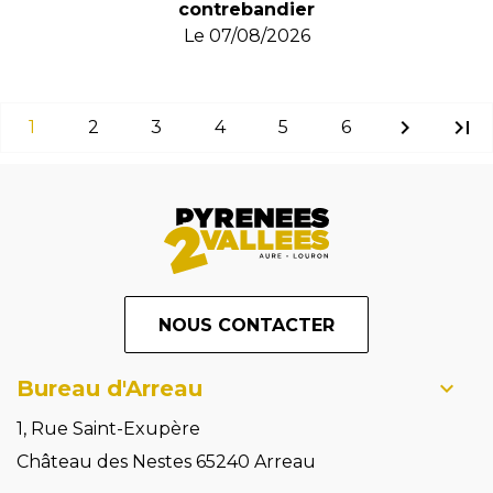
contrebandier
Le
07/08/2026
chevron_right
last_page
1
2
3
4
5
6
NOUS CONTACTER
Bureau d'Arreau
1, Rue Saint-Exupère
Château des Nestes 65240 Arreau