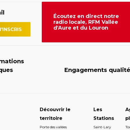
il
Écoutez en direct notre
radio locale, RFM Vallée
d'Aure et du Louron
rmations
iques
Engagements qualit
Découvrir le
Les
A
territoire
Stations
p
Porte des vallées
Saint-Lary
To