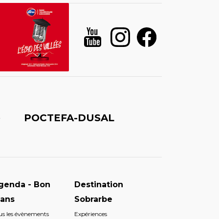
é
POCTEFA-DUSAL
genda - Bon
Destination
lans
Sobrarbe
us les évènements
Expériences