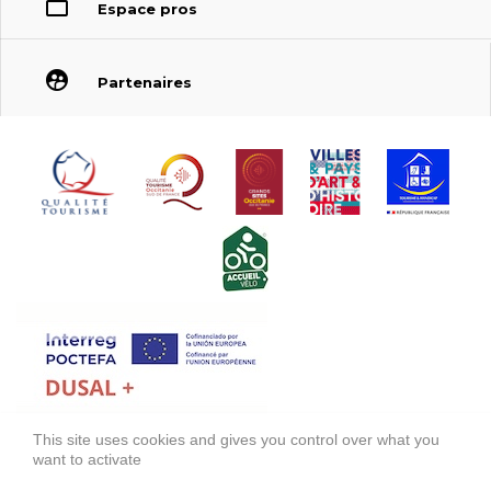
Espace pros
Partenaires
This site uses cookies and gives you control over what you
FONDS EUROPÉEN DE DÉVELOPPEMENT RÉGIONAL (FEDER)
want to activate
FONDO EUROPEO DE DESARROLLO REGIONAL (FEDER)