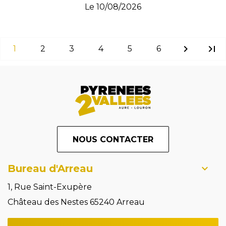
Le
10/08/2026
chevron_right
last_page
1
2
3
4
5
6
NOUS CONTACTER
Bureau d'Arreau
1, Rue Saint-Exupère
Château des Nestes 65240 Arreau