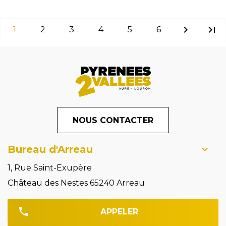
chevron_right
last_page
1
2
3
4
5
6
NOUS CONTACTER
Bureau d'Arreau
1, Rue Saint-Exupère
Château des Nestes 65240 Arreau
APPELER