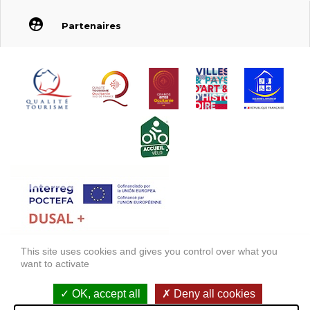
Partenaires
This site uses cookies and gives you control over what you
FONDS EUROPÉEN DE DÉVELOPPEMENT RÉGIONAL (FEDER)
want to activate
FONDO EUROPEO DE DESARROLLO REGIONAL (FEDER)
OK, accept all
Deny all cookies
Mentions légales