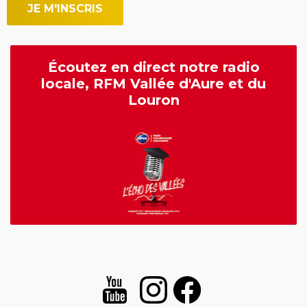
Écoutez en direct notre radio
locale, RFM Vallée d'Aure et du
Louron