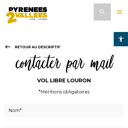
Aller
search
menu
au
contenu
principal
accessibility
keyboard_backspace
RETOUR AU DESCRIPTIF
contacter par mail
VOL LIBRE LOURON
*Mentions obligatoires