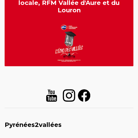
locale, RFM Vallée d'Aure et du
Louron
Pyrénées2vallées