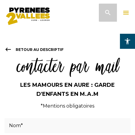
Aller
search
menu
au
contenu
principal
accessibility
keyboard_backspace
RETOUR AU DESCRIPTIF
contacter par mail
LES MAMOURS EN AURE : GARDE
D'ENFANTS EN M.A.M
*Mentions obligatoires