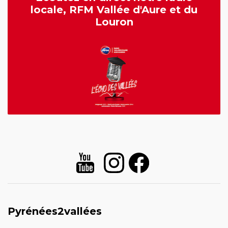
locale, RFM Vallée d'Aure et du
Louron
Pyrénées2vallées