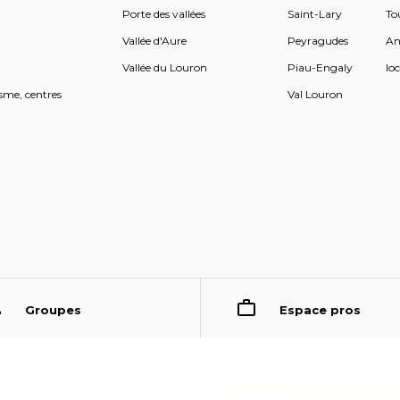
Porte des vallées
Saint-Lary
To
s
Vallée d'Aure
Peyragudes
An
s
Vallée du Louron
Piau-Engaly
loc
sme, centres
Val Louron
Groupes
Espace pros