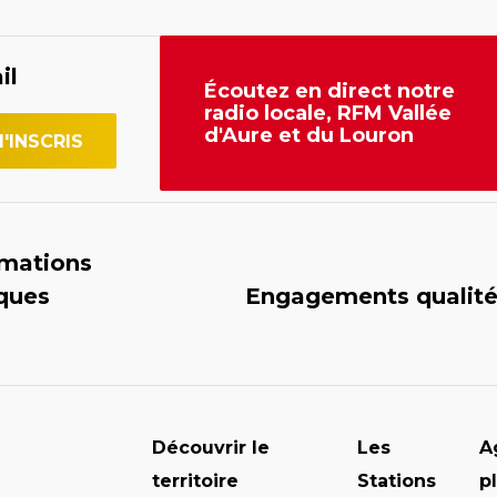
il
Écoutez en direct notre
radio locale, RFM Vallée
d'Aure et du Louron
rmations
iques
Engagements qualit
Découvrir le
Les
A
territoire
Stations
p