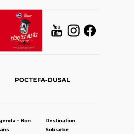
é
POCTEFA-DUSAL
genda - Bon
Destination
lans
Sobrarbe