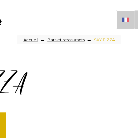
s
Fil
Accueil
Bars et restaurants
SKY PIZZA
d'Ariane
ZZA