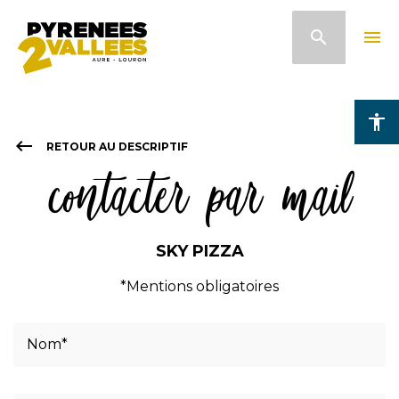
Aller
search
menu
au
contenu
principal
accessibility
keyboard_backspace
RETOUR AU DESCRIPTIF
contacter par mail
SKY PIZZA
*Mentions obligatoires