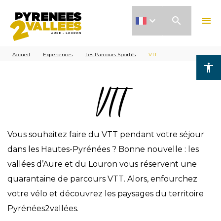
Aller
search
menu
au
contenu
Fil
principal
Accueil
Experiences
Les Parcours Sportifs
VTT
accessibility
d'Ariane
VTT
Vous souhaitez faire du VTT pendant votre séjour
dans les Hautes-Pyrénées ? Bonne nouvelle : les
vallées d’Aure et du Louron vous réservent une
quarantaine de parcours VTT. Alors, enfourchez
votre vélo et découvrez les paysages du territoire
Pyrénées2vallées.