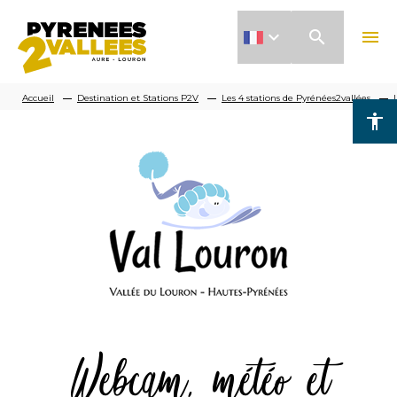
Aller
search
menu
au
contenu
Fil
principal
Accueil
Destination et Stations P2V
Les 4 stations de Pyrénées2vallées
accessibility
d'Ariane
Webcam, météo et