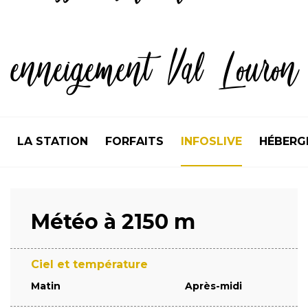
enneigement Val Louron
LA STATION
FORFAITS
INFOSLIVE
HÉBERG
Météo à 2150 m
Ciel et température
Matin
Après-midi