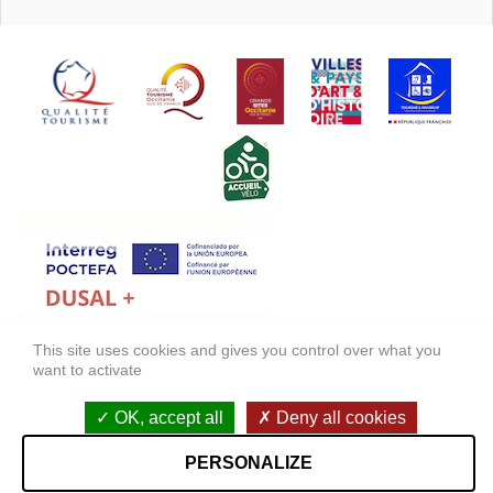
This site uses cookies and gives you control over what you
FONDS EUROPÉEN DE DÉVELOPPEMENT RÉGIONAL (FEDER)
want to activate
FONDO EUROPEO DE DESARROLLO REGIONAL (FEDER)
OK, accept all
Deny all cookies
Mentions légales
Accessibilité : non conforme
PERSONALIZE
StudioJuillet