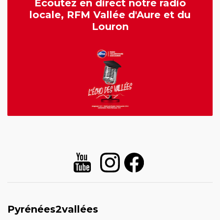
Écoutez en direct notre radio
locale, RFM Vallée d'Aure et du
Louron
Pyrénées2vallées