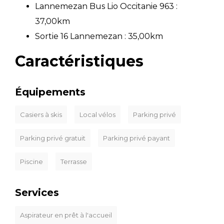
Lannemezan Bus Lio Occitanie 963 :
37,00km
Sortie 16 Lannemezan : 35,00km
Caractéristiques
Équipements
Casiers à skis
Local vélos
Parking privé
Parking privé gratuit
Parking privé payant
Piscine
Terrasse
Services
Aspirateur en prêt à l'accueil