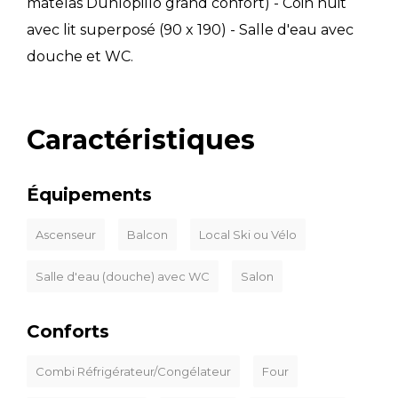
matelas Dunlopillo grand confort) - Coin nuit
avec lit superposé (90 x 190) - Salle d'eau avec
douche et WC.
Caractéristiques
Équipements
Ascenseur
Balcon
Local Ski ou Vélo
Salle d'eau (douche) avec WC
Salon
Conforts
Combi Réfrigérateur/Congélateur
Four