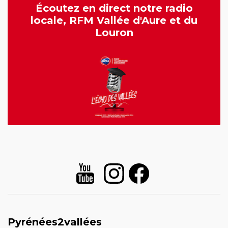
Écoutez en direct notre radio
locale, RFM Vallée d'Aure et du
Louron
Pyrénées2vallées