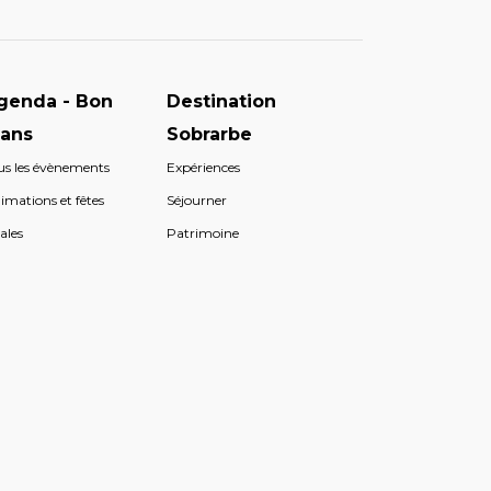
genda - Bon
Destination
lans
Sobrarbe
us les évènements
Expériences
imations et fêtes
Séjourner
ales
Patrimoine