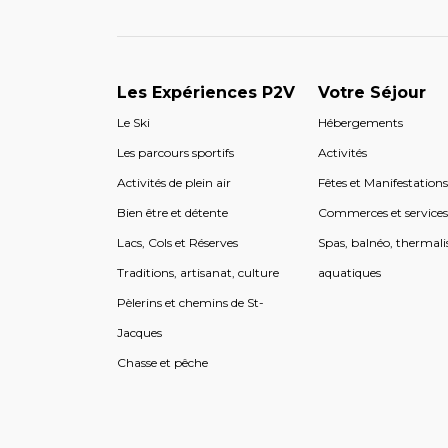
Les Expériences P2V
Votre Séjour
Le Ski
Hébergements
Les parcours sportifs
Activités
Activités de plein air
Fêtes et Manifestation
Bien être et détente
Commerces et service
Lacs, Cols et Réserves
Spas, balnéo, thermali
Traditions, artisanat, culture
aquatiques
Pèlerins et chemins de St-
Jacques
Chasse et pêche