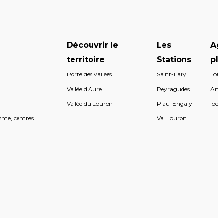
Découvrir le
Les
A
territoire
Stations
p
Porte des vallées
Saint-Lary
To
s
Vallée d'Aure
Peyragudes
An
s
Vallée du Louron
Piau-Engaly
loc
sme, centres
Val Louron