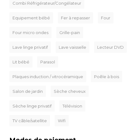
Combi Réfrigérateur/Congélateur
Equipement bébé
Fer à repasser
Four
Four micro ondes
Grille-pain
Lave linge privatif
Lave vaisselle
Lecteur DVD
Lit bébé
Parasol
Plaques induction / vitrocéramique
Poêle à bois
Salon de jardin
Sèche cheveux
Sèche linge privatif
Télévision
TV câble/satellite
Wifi