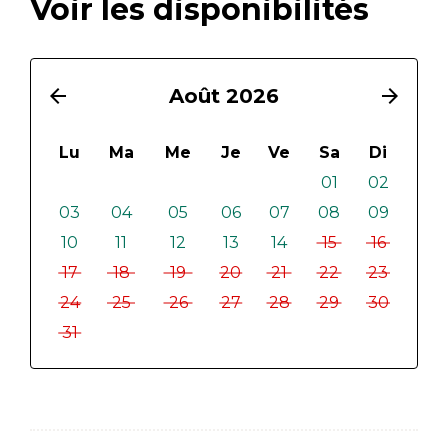
Voir les disponibilités
arrow_back
Août 2026
arrow_forward
Lu
Ma
Me
Je
Ve
Sa
Di
01
02
03
04
05
06
07
08
09
10
11
12
13
14
15
16
17
18
19
20
21
22
23
24
25
26
27
28
29
30
31