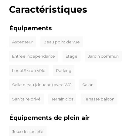
Caractéristiques
Équipements
Ascenseur
Beau point de vue
Entrée indépendante
Etage
Jardin commun
Local Ski ou Vélo
Parking
Salle d'eau (douche) avec WC
Salon
Sanitaire privé
Terrain clos
Terrasse balcon
Équipements de plein air
Jeux de société