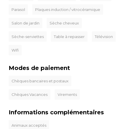
Parasol
Plaques induction / vitrocéramique
Salon de jardin
Sèche cheveux
Sèche-serviettes
Table à repasser
Télévision
Wifi
Modes de paiement
Chèques bancaires et postaux
Chèques Vacances
Virements
Informations complémentaires
Animaux acceptés