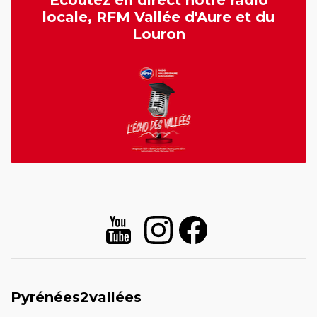
Écoutez en direct notre radio
locale, RFM Vallée d'Aure et du
Louron
Pyrénées2vallées