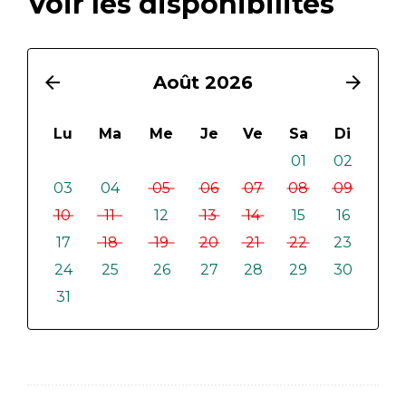
Voir les disponibilités
arrow_back
Août 2026
arrow_forward
Lu
Ma
Me
Je
Ve
Sa
Di
01
02
03
04
05
06
07
08
09
10
11
12
13
14
15
16
17
18
19
20
21
22
23
24
25
26
27
28
29
30
31