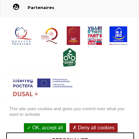
Partenaires
This site uses cookies and gives you control over what you
FONDS EUROPÉEN DE DÉVELOPPEMENT RÉGIONAL (FEDER)
want to activate
FONDO EUROPEO DE DESARROLLO REGIONAL (FEDER)
OK, accept all
Deny all cookies
Mentions légales
Accessibilité : non conforme