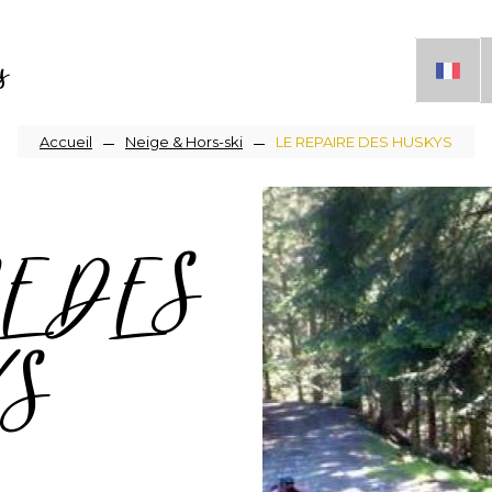
s
Fil
Accueil
Neige & Hors-ski
LE REPAIRE DES HUSKYS
d'Ariane
E DES
YS