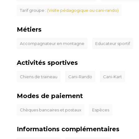
Tarif groupe :
(Visite pédagogique ou cani-rando)
Métiers
Accompagnateur en montagne
Educateur sportif
Activités sportives
Chiens de traineau
Cani-Rando
Cani-Kart
Modes de paiement
Chèques bancaires et postaux
Espèces
Informations complémentaires