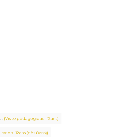
t :
(Visite pédagogique -12ans)
-rando -12ans (dès 8ans))