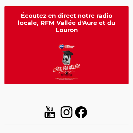
Écoutez en direct notre radio
locale, RFM Vallée d'Aure et du
Louron