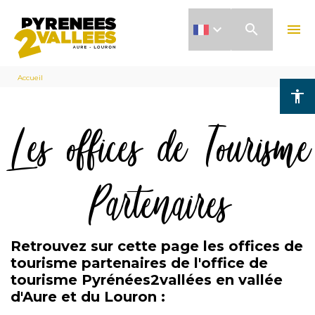
Aller
search
menu
au
contenu
Fil
principal
Accueil
accessibility
d'Ariane
Les offices de Tourisme
Partenaires
Retrouvez sur cette page les offices de
tourisme partenaires de l'office de
tourisme Pyrénées2vallées en vallée
d'Aure et du Louron :