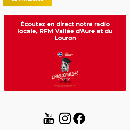
Écoutez en direct notre radio
locale, RFM Vallée d'Aure et du
Louron