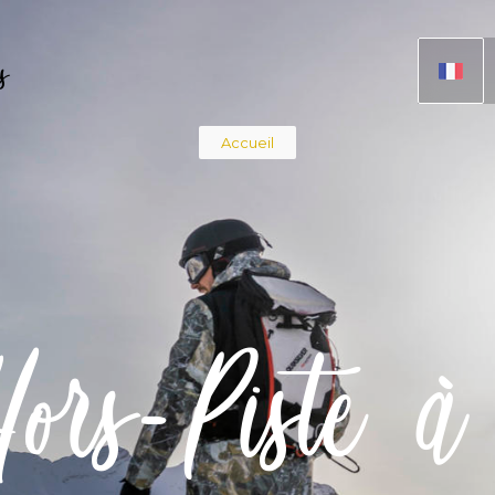
s
Fil
Accueil
d'Ariane
ors-Piste 