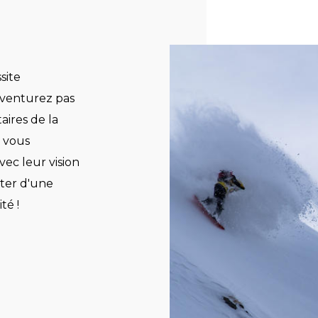
site
venturez pas
ires de la
s vous
ec leur vision
iter d'une
té !