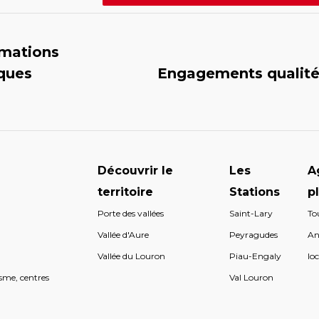
rmations
iques
Engagements qualit
Découvrir le
Les
A
territoire
Stations
p
Porte des vallées
Saint-Lary
To
s
Vallée d'Aure
Peyragudes
An
s
Vallée du Louron
Piau-Engaly
loc
sme, centres
Val Louron