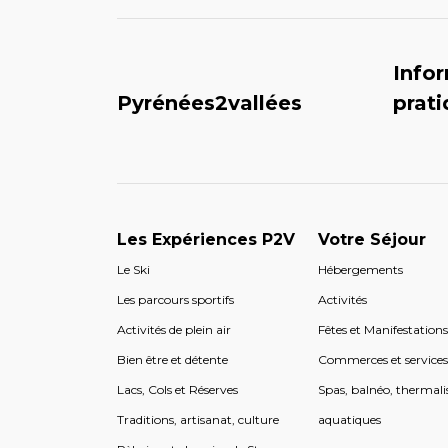
Info
Pyrénées2vallées
prat
Les Expériences P2V
Votre Séjour
Le Ski
Hébergements
Les parcours sportifs
Activités
Activités de plein air
Fêtes et Manifestation
Bien être et détente
Commerces et service
Lacs, Cols et Réserves
Spas, balnéo, thermali
Traditions, artisanat, culture
aquatiques