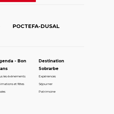
é
POCTEFA-DUSAL
genda - Bon
Destination
lans
Sobrarbe
us les évènements
Expériences
imations et fêtes
Séjourner
ales
Patrimoine