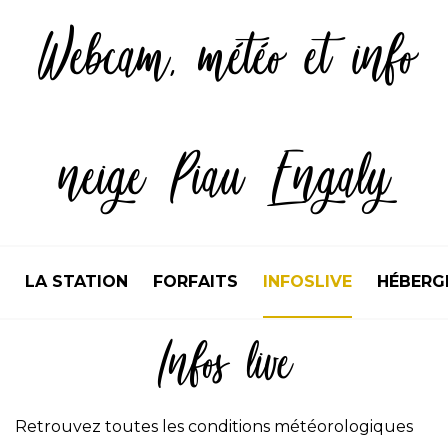
Webcam, météo et info
neige Piau Engaly
LA STATION
FORFAITS
INFOSLIVE
HÉBERG
Infos live
Retrouvez toutes les conditions météorologiques