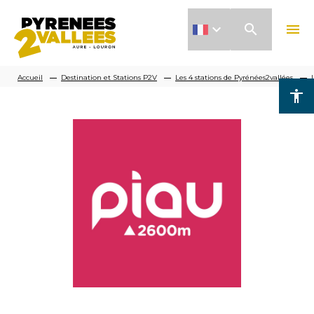
Aller
search
menu
au
contenu
Fil
principal
Accueil
Destination et Stations P2V
Les 4 stations de Pyrénées2vallées
accessibility
d'Ariane