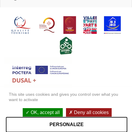
This site uses cookies and gives you control over what you
FONDS EUROPÉEN DE DÉVELOPPEMENT RÉGIONAL (FEDER)
want to activate
FONDO EUROPEO DE DESARROLLO REGIONAL (FEDER)
OK, accept all
Deny all cookies
Mentions légales
Accessibilité : non conforme
PERSONALIZE
StudioJuillet