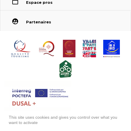
Espace pros
Partenaires
This site uses cookies and gives you control over what you
FONDS EUROPÉEN DE DÉVELOPPEMENT RÉGIONAL (FEDER)
want to activate
FONDO EUROPEO DE DESARROLLO REGIONAL (FEDER)