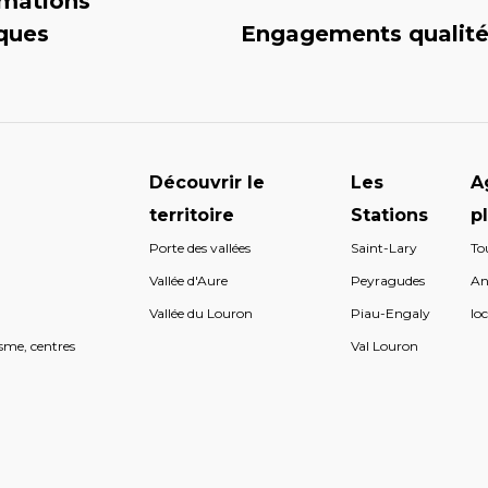
rmations
iques
Engagements qualit
Découvrir le
Les
A
territoire
Stations
p
Porte des vallées
Saint-Lary
To
s
Vallée d'Aure
Peyragudes
An
s
Vallée du Louron
Piau-Engaly
loc
sme, centres
Val Louron