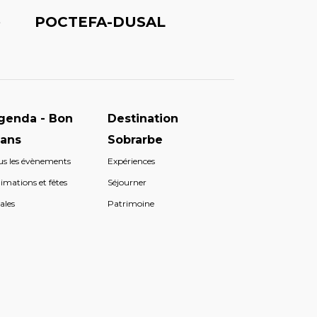
é
POCTEFA-DUSAL
genda - Bon
Destination
lans
Sobrarbe
us les évènements
Expériences
imations et fêtes
Séjourner
ales
Patrimoine