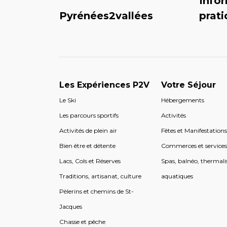
Info
Pyrénées2vallées
prat
Les Expériences P2V
Votre Séjour
Le Ski
Hébergements
Les parcours sportifs
Activités
Activités de plein air
Fêtes et Manifestation
Bien être et détente
Commerces et service
Lacs, Cols et Réserves
Spas, balnéo, thermali
Traditions, artisanat, culture
aquatiques
Pèlerins et chemins de St-
Jacques
Chasse et pêche