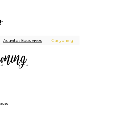
s
Activités Eaux vives
Canyoning
oning
lages