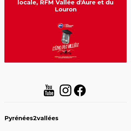
locale, RFM Vallée d'Aure et du
Louron
Pyrénées2vallées