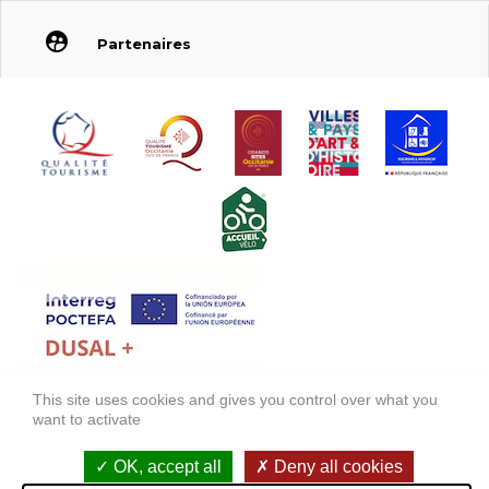
Partenaires
This site uses cookies and gives you control over what you
FONDS EUROPÉEN DE DÉVELOPPEMENT RÉGIONAL (FEDER)
want to activate
FONDO EUROPEO DE DESARROLLO REGIONAL (FEDER)
OK, accept all
Deny all cookies
Mentions légales