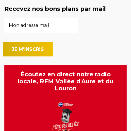
Recevez nos bons plans par mail
Écoutez en direct notre radio
locale, RFM Vallée d'Aure et du
Louron