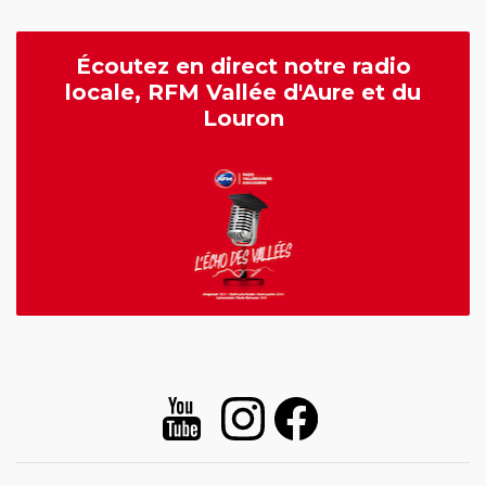
Écoutez en direct notre radio
locale, RFM Vallée d'Aure et du
Louron