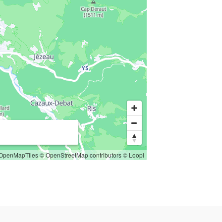
OpenMapTiles
© OpenStreetMap contributors
© Loopi