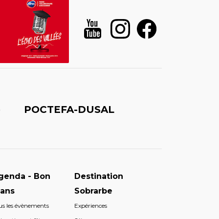
é
POCTEFA-DUSAL
genda - Bon
Destination
lans
Sobrarbe
us les évènements
Expériences