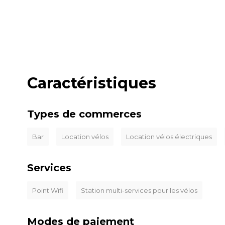
Caractéristiques
Types de commerces
Bar
Location vélos
Location vélos électriques
Services
Point Wifi
Station multi-services pour les vélos
Modes de paiement