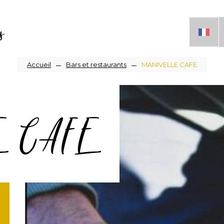
s
Fil
Accueil
Bars et restaurants
MANIVELLE CAFE
d'Ariane
E CAFE