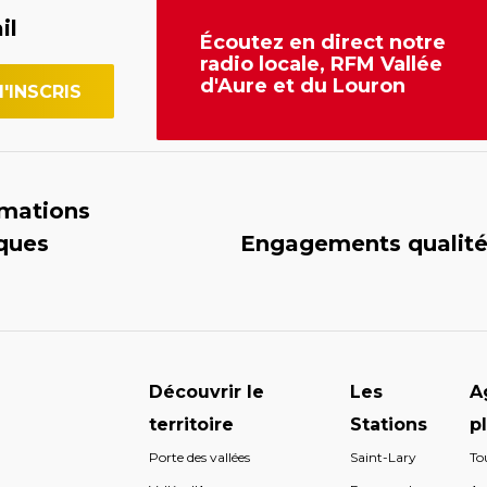
il
Écoutez en direct notre
radio locale, RFM Vallée
d'Aure et du Louron
rmations
iques
Engagements qualit
Découvrir le
Les
A
territoire
Stations
p
Porte des vallées
Saint-Lary
To