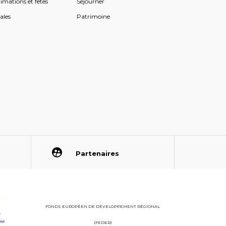
imations et fêtes
Séjourner
ales
Patrimoine
Partenaires
FONDS EUROPÉEN DE DÉVELOPPEMENT RÉGIONAL
(FEDER)