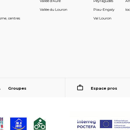
s
Vallée d'Aure
Peyragudes
An
s
Vallée du Louron
Piau-Engaly
loc
sme, centres
Val Louron
Groupes
Espace pros