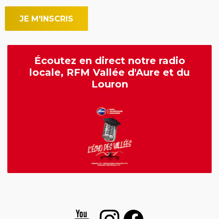
Écoutez en direct notre radio
locale, RFM Vallée d'Aure et du
Louron