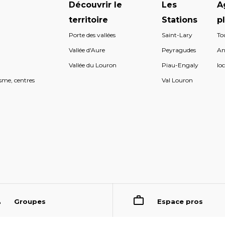
Découvrir le
Les
A
territoire
Stations
p
Porte des vallées
Saint-Lary
To
s
Vallée d'Aure
Peyragudes
An
s
Vallée du Louron
Piau-Engaly
loc
sme, centres
Val Louron
Groupes
Espace pros