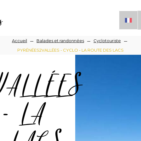
s
Accueil
Balades et randonnées
Cyclotouriste
PYRÉNÉES2VALLÉES - CYCLO - LA ROUTE DES LACS
iane
VALLÉES
- LA