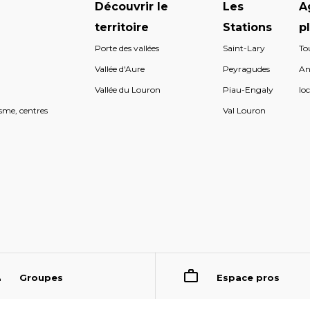
Découvrir le
Les
A
territoire
Stations
p
Porte des vallées
Saint-Lary
To
s
Vallée d'Aure
Peyragudes
An
s
Vallée du Louron
Piau-Engaly
loc
sme, centres
Val Louron
Groupes
Espace pros