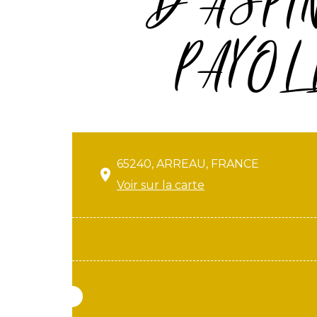
D'ASPIN
PAYOL
65240, ARREAU, FRANCE
Voir sur la carte