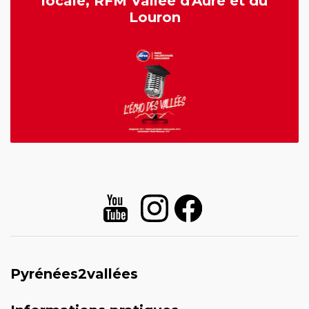
locale, RFM Vallée d'Aure et du
Louron
Pyrénées2vallées