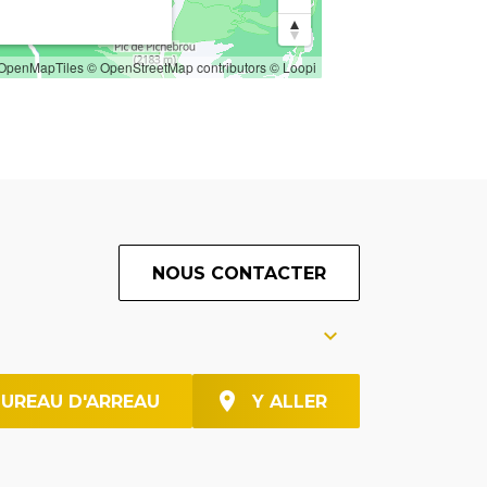
OpenMapTiles
© OpenStreetMap contributors
© Loopi
NOUS CONTACTER
BUREAU D'ARREAU
Y ALLER