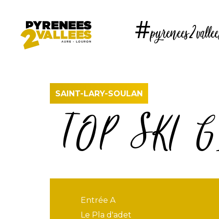
Aller
au
#pyrenees2vallee
contenu
principal
SAINT-LARY-SOULAN
TOP SKI G
Entrée A
Le Pla d'adet