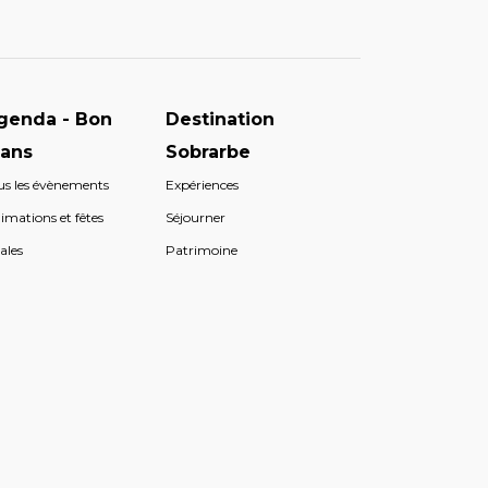
genda - Bon
Destination
lans
Sobrarbe
us les évènements
Expériences
imations et fêtes
Séjourner
ales
Patrimoine