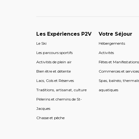
Les Expériences P2V
Votre Séjour
Le Ski
Hébergements
Les parcours sportifs
Activités
Activités de plein air
Fêtes et Manifestation
Bien être et détente
Commerces et service
Lacs, Cols et Réserves
Spas, balnéo, thermali
Traditions, artisanat, culture
aquatiques
Pèlerins et chemins de St-
Jacques
Chasse et pêche