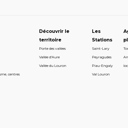
Découvrir le
Les
A
territoire
Stations
p
Porte des vallées
Saint-Lary
To
s
Vallée d'Aure
Peyragudes
An
s
Vallée du Louron
Piau-Engaly
loc
sme, centres
Val Louron