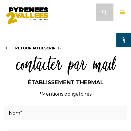
Aller
search
menu
au
contenu
principal
accessibility
keyboard_backspace
RETOUR AU DESCRIPTIF
contacter par mail
ÉTABLISSEMENT THERMAL
*Mentions obligatoires