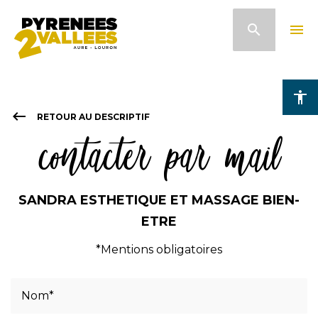
Aller
search
menu
au
contenu
principal
accessibility
keyboard_backspace
RETOUR AU DESCRIPTIF
contacter par mail
SANDRA ESTHETIQUE ET MASSAGE BIEN-
ETRE
*Mentions obligatoires