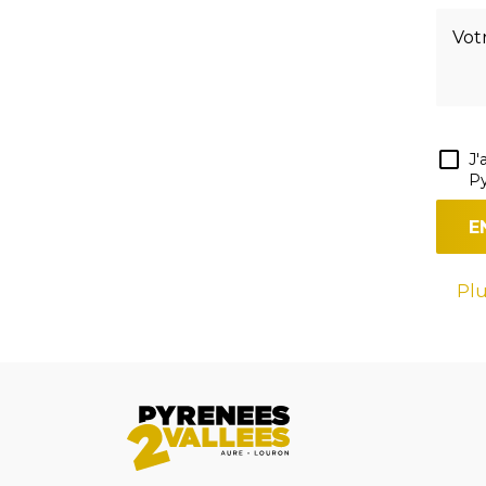
J'
Py
Plu