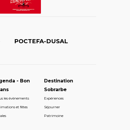
é
POCTEFA-DUSAL
genda - Bon
Destination
lans
Sobrarbe
us les évènements
Expériences
imations et fêtes
Séjourner
ales
Patrimoine