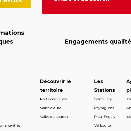
rmations
iques
Engagements qualit
Découvrir le
Les
A
territoire
Stations
p
Porte des vallées
Saint-Lary
To
s
Vallée d'Aure
Peyragudes
An
s
Vallée du Louron
Piau-Engaly
loc
sme, centres
Val Louron