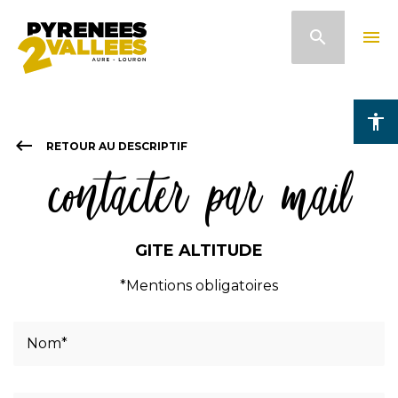
Aller
search
menu
au
contenu
principal
accessibility
keyboard_backspace
RETOUR AU DESCRIPTIF
contacter par mail
GITE ALTITUDE
*Mentions obligatoires