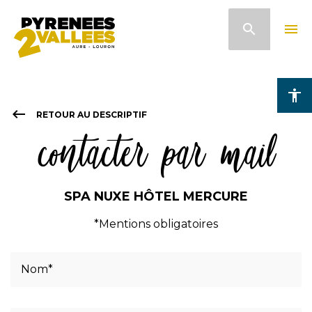
Aller
search
menu
au
contenu
principal
accessibility
keyboard_backspace
RETOUR AU DESCRIPTIF
contacter par mail
SPA NUXE HÔTEL MERCURE
*Mentions obligatoires