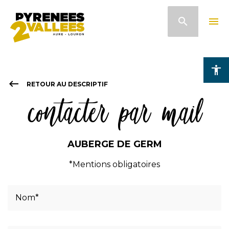
Aller
search
menu
au
contenu
principal
accessibility
keyboard_backspace
RETOUR AU DESCRIPTIF
contacter par mail
AUBERGE DE GERM
*Mentions obligatoires