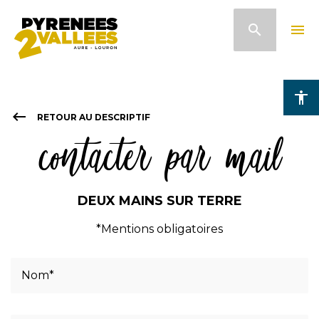
Aller
search
menu
au
contenu
principal
accessibility
keyboard_backspace
RETOUR AU DESCRIPTIF
contacter par mail
DEUX MAINS SUR TERRE
*Mentions obligatoires