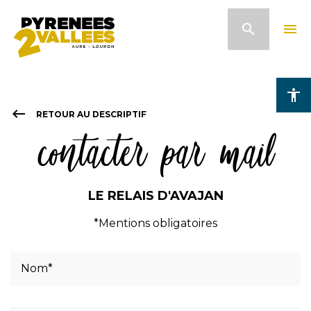
Aller
search
menu
au
contenu
principal
accessibility
keyboard_backspace
RETOUR AU DESCRIPTIF
contacter par mail
LE RELAIS D'AVAJAN
*Mentions obligatoires