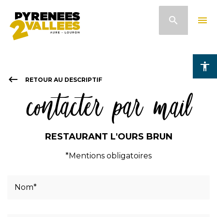
Aller
search
menu
au
contenu
principal
accessibility
keyboard_backspace
RETOUR AU DESCRIPTIF
contacter par mail
RESTAURANT L'OURS BRUN
*Mentions obligatoires