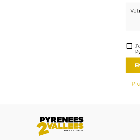
J'
Py
Plu