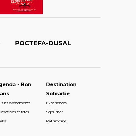
é
POCTEFA-DUSAL
genda - Bon
Destination
lans
Sobrarbe
us les évènements
Expériences
imations et fêtes
Séjourner
ales
Patrimoine