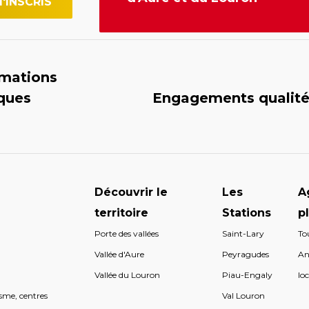
rmations
iques
Engagements qualit
Découvrir le
Les
A
territoire
Stations
p
Porte des vallées
Saint-Lary
To
s
Vallée d'Aure
Peyragudes
An
s
Vallée du Louron
Piau-Engaly
loc
sme, centres
Val Louron