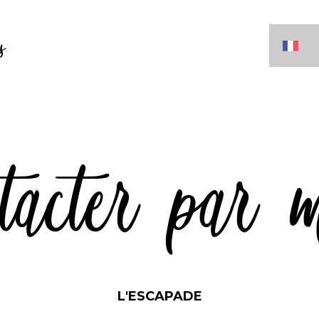
s
tacter par 
L'ESCAPADE