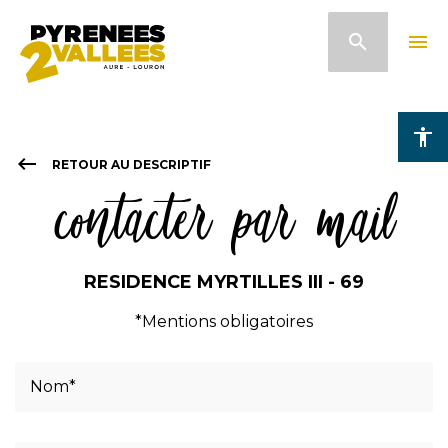
Aller
search
menu
au
contenu
principal
accessibility
keyboard_backspace
RETOUR AU DESCRIPTIF
contacter par mail
RESIDENCE MYRTILLES III - 69
*Mentions obligatoires